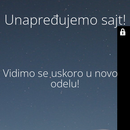
Unapređujemo sajt!
Vidimo se uskoro u novom
odelu!