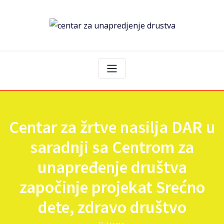
Centar za žrtve nasilja DAR u
saradnji sa Centrom za
unapređenje društva
započinje projekat Srećno
dete, zdravo društvo