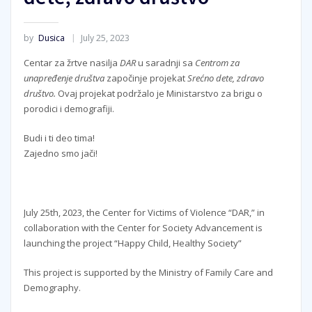
by
Dusica
July 25, 2023
Centar za žrtve nasilja
DAR
u saradnji sa
Centrom za
unapređenje društva
započinje projekat
Srećno dete, zdravo
društvo.
Ovaj projekat podržalo je Ministarstvo za brigu o
porodici i demografiji.
Budi i ti deo tima!
Zajedno smo jači!
July 25th, 2023, the Center for Victims of Violence “DAR,” in
collaboration with the Center for Society Advancement is
launching the project “Happy Child, Healthy Society”
This project is supported by the Ministry of Family Care and
Demography.