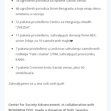
18 ugroženih porodica sa opštine Savski Venac
46 ugroženih porodica širom Beograda a koje imaju decu
ometenu u razvoju
12 paketa prosleđeno Centru za integraciju mladih
“ZVEZDA”
11 paketa prosleđeno, zahvaljujući donaciji firme BEX,
sirom Srbije za 10 samohranih majki❤️
7 paketa prosleđeno u Leskovac udruženju samohranih
roditelja “Tate i mame” UTIM, zahvaljujući prevozniku
KANIS
7 paketa Crvenom krstu Savski venac, plus 30
omekšivača.
Zahvaljujemo se u ime svih ovih ljudi!
Center for Society Advancement, in collaboration with
BIOHEMIJA DOO, made a donation of DUEL laundry