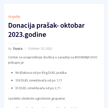
događaji
Donacija prašak- oktobar
2023.godine
by
Dusica
October 10, 2023
Centar za unapređenje društva u saradnji sa BIOHEMIJA DOO
prikupio je:
94 džakova od po 8 kg DUEL praška
159 DUEL omekšivača od po 1,7 l
33 DUEL omekšivača od po 2,7 l
I podelio sledećim ugroženim grupama: