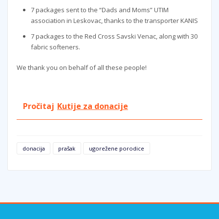
7 packages sent to the “Dads and Moms” UTIM
association in Leskovac, thanks to the transporter KANIS
7 packages to the Red Cross Savski Venac, along with 30
fabric softeners.
We thank you on behalf of all these people!
Pročitaj
Kutije za donacije
donacija
prašak
ugorežene porodice