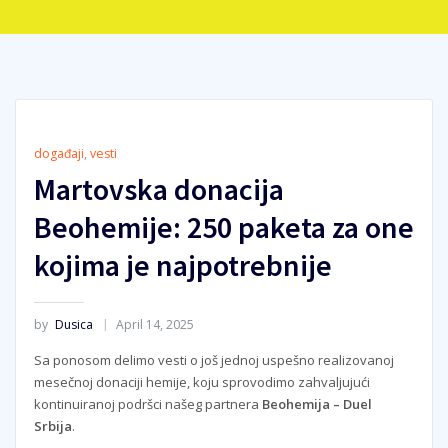
događaji
,
vesti
Martovska donacija
Beohemije: 250 paketa za one
kojima je najpotrebnije
by
Dusica
April 14, 2025
Sa ponosom delimo vesti o još jednoj uspešno realizovanoj
mesečnoj donaciji hemije, koju sprovodimo zahvaljujući
kontinuiranoj podršci našeg partnera
Beohemija – Duel
Srbija
.