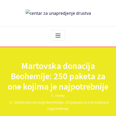
Martovska donacija
Beohemije: 250 paketa za
one kojima je najpotrebnije
Home
Martovska donacija Beohemije: 250 paketa za one kojima je
najpotrebnije