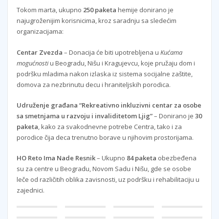
Tokom marta, ukupno
250 paketa
hemije donirano je
najugroženijim korisnicima, kroz saradnju sa sledećim
organizacijama:
Centar Zvezda
– Donacija će biti upotrebljena u
Kućama
mogućnosti
u Beogradu, Nišu i Kragujevcu, koje pružaju dom i
podršku mladima nakon izlaska iz sistema socijalne zaštite,
domova za nezbrinutu decu i hraniteljskih porodica.
Udruženje građana “Rekreativno inkluzivni centar za osobe
sa smetnjama u razvoju i invaliditetom Ljig”
– Donirano je
30
paketa
, kako za svakodnevne potrebe Centra, tako i za
porodice čija deca trenutno borave u njihovim prostorijama.
HO Reto Ima Nade Resnik
– Ukupno
84 paketa
obezbeđena
su za centre u Beogradu, Novom Sadu i Nišu, gde se osobe
leče od različitih oblika zavisnosti, uz podršku i rehabilitaciju u
zajednici.