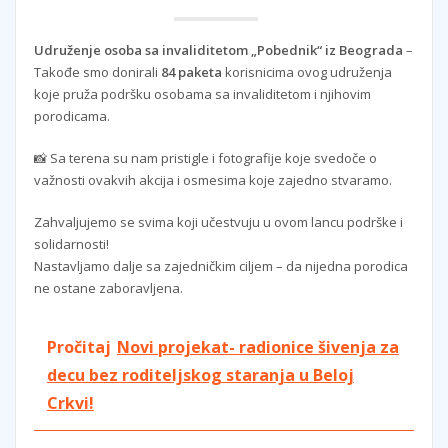
Udruženje osoba sa invaliditetom „Pobednik“ iz Beograda
–
Takođe smo donirali
84 paketa
korisnicima ovog udruženja
koje pruža podršku osobama sa invaliditetom i njihovim
porodicama.
📸 Sa terena su nam pristigle i fotografije koje svedoče o
važnosti ovakvih akcija i osmesima koje zajedno stvaramo.
Zahvaljujemo se svima koji učestvuju u ovom lancu podrške i
solidarnosti!
Nastavljamo dalje sa zajedničkim ciljem – da nijedna porodica
ne ostane zaboravljena.
Pročitaj
Novi projekat- radionice šivenja za
decu bez roditeljskog staranja u Beloj
Crkvi!