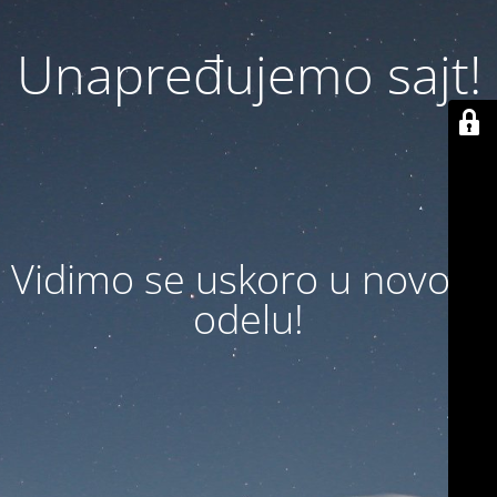
Unapređujemo sajt!
Vidimo se uskoro u novom
odelu!