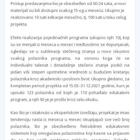
Pristup predavanjima bio je obezbeđen od 00-24 sata, a novi
materijali su bili dostupni svakog 15-og u mesecu. Ukupno je
realizovano 10 sati edkacije mesečno, tj. 100 sati u toku celog
projekta.
Efekti realizacija pojedinačnih programa (ukupno njih 10), koji
su se menjali iz meseca u mesec i međusobno se dopunjavali,
ogledaju se u sublimaciji stečenog znanja u novo iskustvo
svakog polaznika programa, na osnovu koga će se
individualni talenat i dotadašnje stečeno znanje podići na
jedan viši stepen upotrebne vrednosti u budućem kretanju
polaznika kroz akademski i poslovni život. Ukupno gledano, za
kompletan period projekta od 15.03.-31.12.2021 godine, kurs je
upisalo 123 polaznika od kojih je 110 pohađalo edukativni
program, a njih 92-je je prošlo kroz celu obuku.
Kao što je i istaknuto u ekspertskom izveštaju, projekat je imao
tendenciju rasta iz meseca u mesec okupljajući sve veći broj
polaznika, što je obezbeđeno fleksibilnim edukativnim
sistemom koji omogućava polaznicima koji kasne sa prijavom
da se bez većih problema priključe programu. Takođe,