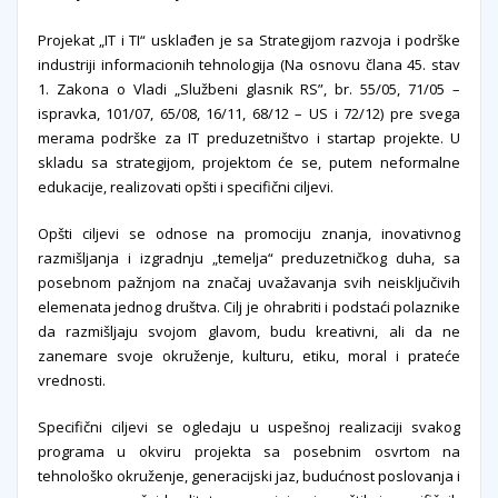
Projekat „IT i TI“ usklađen je sa Strategijom razvoja i podrške
industriji informacionih tehnologija (Na osnovu člana 45. stav
1. Zakona o Vladi „Službeni glasnik RS”, br. 55/05, 71/05 –
ispravka, 101/07, 65/08, 16/11, 68/12 – US i 72/12) pre svega
merama podrške za IT preduzetništvo i startap projekte. U
skladu sa strategijom, projektom će se, putem neformalne
edukacije, realizovati opšti i specifični ciljevi.
Opšti ciljevi se odnose na promociju znanja, inovativnog
razmišljanja i izgradnju „temelja“ preduzetničkog duha, sa
posebnom pažnjom na značaj uvažavanja svih neisključivih
elemenata jednog društva. Cilj je ohrabriti i podstaći polaznike
da razmišljaju svojom glavom, budu kreativni, ali da ne
zanemare svoje okruženje, kulturu, etiku, moral i prateće
vrednosti.
Specifični ciljevi se ogledaju u uspešnoj realizaciji svakog
programa u okviru projekta sa posebnim osvrtom na
tehnološko okruženje, generacijski jaz, budućnost poslovanja i