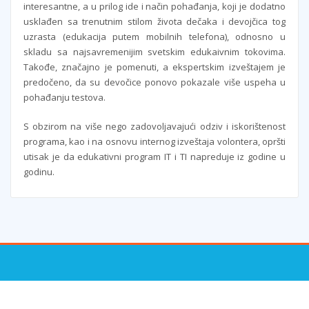
interesantne, a u prilog ide i način pohađanja, koji je dodatno
usklađen sa trenutnim stilom života dečaka i devojčica tog
uzrasta (edukacija putem mobilnih telefona), odnosno u
skladu sa najsavremenijim svetskim edukaivnim tokovima.
Takođe, značajno je pomenuti, a ekspertskim izveštajem je
predočeno, da su devočice ponovo pokazale više uspeha u
pohađanju testova.
S obzirom na više nego zadovoljavajući odziv i iskorištenost
programa, kao i na osnovu internog izveštaja volontera, opršti
utisak je da edukativni program IT i TI napreduje iz godine u
godinu.