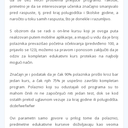
primetno je da se interesovanje učenika značajno smanjivalo
pred raspuste, tj. pred kraj polugodišta i školske godine, a
naročito u toku samih raspusta, što je donekle i razumljivo.
S obzirom da se radi o on-line kursu koji je ovoga puta
realizovan putem mobilne aplikacije, a imajući u vidu da je broj
polaznika prevazišao početna očekivanja (predviđeno 100, a
prijavilo se 123), možemo sa pravom i ponosom zaključiti da je
odziv za kompletan edukativni kurs protekao na najbolji
mogući način.
Značajn je i podatak da je čak 90% polaznika prošlo kroz bar
jedan kurs, a čak njih 75% je uspešno završilo kompletan
program. Polaznici koji su odustajali od programa su to
mahom činili ni ne započinjući niti jedan test, dok se kod
ostalih prekid uglavnom vezuje za kraj godine ili polugodišta.
dcdefwefwfwr
Ovi parametri samo govore u prilog tome da polaznici,
predmetne edukativne kurseve doživljavaju kao veoma