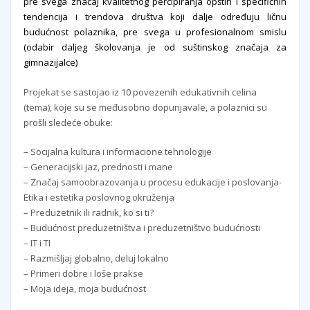
pre svega značaj kvalitetnog percipiranja opštih i specifičnih
tendencija i trendova društva koji dalje određuju ličnu
budućnost polaznika, pre svega u profesionalnom smislu
(odabir daljeg školovanja je od suštinskog značaja za
gimnazijalce)
Projekat se sastojao iz 10 povezenih edukativnih celina
(tema), koje su se međusobno dopunjavale, a polaznici su
prošli sledeće obuke:
– Socijalna kultura i informacione tehnologije
– Generacijski jaz, prednosti i mane
– Značaj samoobrazovanja u procesu edukacije i poslovanja-
Etika i estetika poslovnog okruženja
– Preduzetnik ili radnik, ko si ti?
– Budućnost preduzetništva i preduzetništvo budućnosti
– IT i TI
– Razmišljaj globalno, deluj lokalno
– Primeri dobre i loše prakse
– Moja ideja, moja budućnost