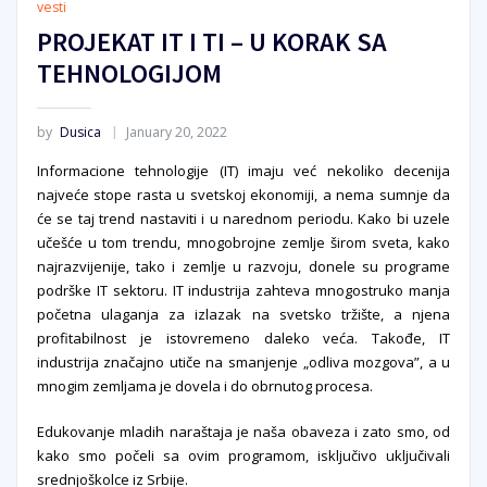
vesti
PROJEKAT IT I TI – U KORAK SA
TEHNOLOGIJOM
by
Dusica
January 20, 2022
Informacione tehnologije (IT) imaju već nekoliko decenija
najveće stope rasta u svetskoj ekonomiji, a nema sumnje da
će se taj trend nastaviti i u narednom periodu. Kako bi uzele
učešće u tom trendu, mnogobrojne zemlje širom sveta, kako
najrazvijenije, tako i zemlje u razvoju, donele su programe
podrške IT sektoru. IT industrija zahteva mnogostruko manja
početna ulaganja za izlazak na svetsko tržište, a njena
profitabilnost je istovremeno daleko veća. Takođe, IT
industrija značajno utiče na smanjenje „odliva mozgova”, a u
mnogim zemljama je dovela i do obrnutog procesa.
Edukovanje mladih naraštaja je naša obaveza i zato smo, od
kako smo počeli sa ovim programom, isključivo uključivali
srednjoškolce iz Srbije.