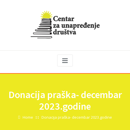
Donacija praška- decembar
2023.godine
Home
Donacija praška- decembar 2023.godine