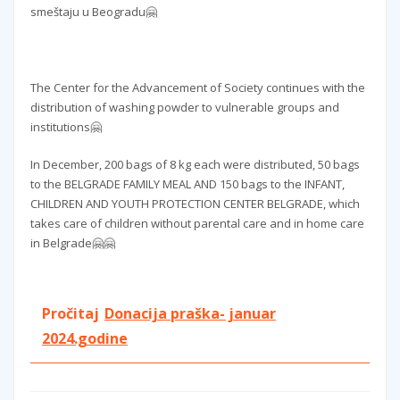
smeštaju u Beogradu🤗
The Center for the Advancement of Society continues with the
distribution of washing powder to vulnerable groups and
institutions🤗
In December, 200 bags of 8 kg each were distributed, 50 bags
to the BELGRADE FAMILY MEAL AND 150 bags to the INFANT,
CHILDREN AND YOUTH PROTECTION CENTER BELGRADE, which
takes care of children without parental care and in home care
in Belgrade🤗🤗
Pročitaj
Donacija praška- januar
2024.godine