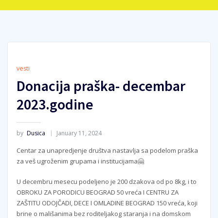
vesti
Donacija praška- decembar
2023.godine
by
Dusica
January 11, 2024
Centar za unapredjenje društva nastavlja sa podelom praška
za veš ugroženim grupama i institucijama🤗
U decembru mesecu podeljeno je 200 dzakova od po 8kg, i to
OBROKU ZA PORODICU BEOGRAD 50 vreća I CENTRU ZA
ZAŠTITU ODOJČADI, DECE I OMLADINE BEOGRAD 150 vreća, koji
brine o mališanima bez roditeljakog staranja i na domskom