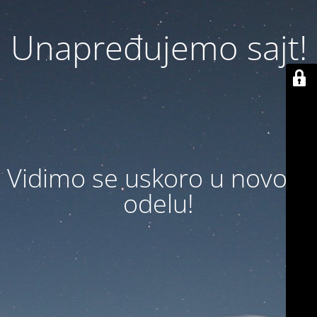
Unapređujemo sajt!
Vidimo se uskoro u novom
odelu!